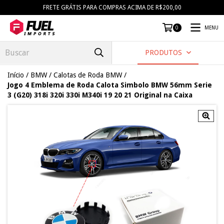
FRETE GRÁTIS PARA COMPRAS ACIMA DE R$200,00
MENU
0
PRODUTOS
Início
/
BMW
/
Calotas de Roda BMW
/
Jogo 4 Emblema de Roda Calota Simbolo BMW 56mm Serie
3 (G20) 318i 320i 330i M340i 19 20 21 Original na Caixa