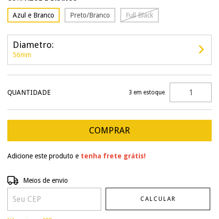
Azul e Branco
Preto/Branco
Full Black
Diametro:
56mm
QUANTIDADE
3
em estoque
Adicione este produto e
tenha frete grátis!
Entregas para o CEP:
ALTERAR CEP
Meios de envio
CALCULAR