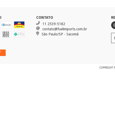
O
CONTATO
R
11 2539-5182
contato@fuelimports.com.br
São Paulo/SP - Sacomã
COPYRIGHT F